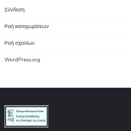
Σύνδεση
Ροή καταχωρίσεων
Ροή σχολίων
WordPress.org