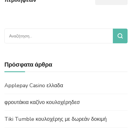
περιλήψεων
Αναζήτηση
για:
Πρόσφατα άρθρα
Applepay Casino ελλαδα
φρουτάκια καζίνο κουλοχέρηδεσ
Tiki Tumble κουλοχέρης με δωρεάν δοκιμή