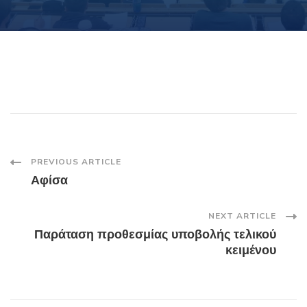
Post
PREVIOUS ARTICLE
Αφίσα
Navigation
NEXT ARTICLE
Παράταση προθεσμίας υποβολής τελικού
κειμένου